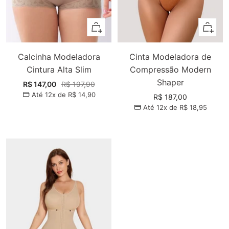
Adicionar
Adiciona
Calcinha Modeladora
Cinta Modeladora de
Cintura Alta Slim
Compressão Modern
Shaper
Preço
Preço
R$ 147,00
R$ 197,90
Até 12x de
R$ 14,90
promocional
normal
Preço
R$ 187,00
Até 12x de
R$ 18,95
promocional