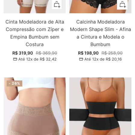
Adicionar
Adiciona
Cinta Modeladora de Alta
Calcinha Modeladora
Compressão com Zíper e
Modern Shape Slim - Afina
Empina Bumbum sem
a Cintura e Modela o
Costura
Bumbum
Preço
Preço
Preço
Preço
R$ 319,90
R$ 369,90
R$ 198,90
R$ 258,90
Até 12x de
R$ 32,42
Até 12x de
R$ 20,16
promocional
normal
promocional
normal
- 26%