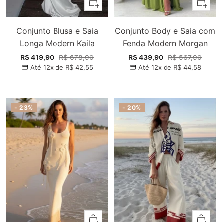
Adicionar
Adiciona
Conjunto Blusa e Saia
Conjunto Body e Saia com
Longa Modern Kaila
Fenda Modern Morgan
Preço
Preço
Preço
Preço
R$ 419,90
R$ 678,90
R$ 439,90
R$ 567,90
Até 12x de
R$ 42,55
Até 12x de
R$ 44,58
promocional
normal
promocional
normal
- 23%
- 20%
Adicionar
Adiciona