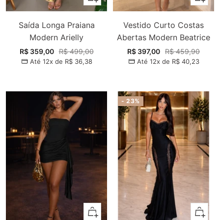
Saída Longa Praiana
Vestido Curto Costas
Modern Arielly
Abertas Modern Beatrice
Preço
Preço
Preço
Preço
R$ 359,00
R$ 499,00
R$ 397,00
R$ 459,90
Até 12x de
R$ 36,38
Até 12x de
R$ 40,23
promocional
normal
promocional
normal
- 23%
Adicionar
Adiciona