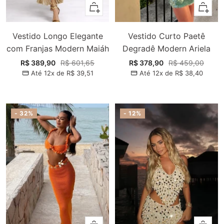
Adicionar
Adiciona
Vestido Longo Elegante
Vestido Curto Paetê
com Franjas Modern Maiáh
Degradê Modern Ariela
Preço
Preço
Preço
Preço
R$ 389,90
R$ 601,65
R$ 378,90
R$ 459,00
Até 12x de
R$ 39,51
Até 12x de
R$ 38,40
promocional
normal
promocional
normal
- 32%
- 12%