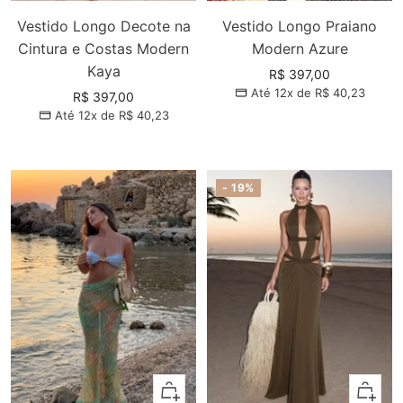
Vestido Longo Decote na
Vestido Longo Praiano
Cintura e Costas Modern
Modern Azure
Kaya
Preço
R$ 397,00
Até 12x de
R$ 40,23
promocional
Preço
R$ 397,00
Até 12x de
R$ 40,23
promocional
- 19%
Adicionar
Adiciona