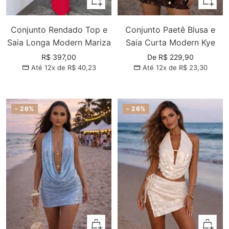
Conjunto Rendado Top e
Conjunto Paetê Blusa e
Saia Longa Modern Mariza
Saia Curta Modern Kye
Preço
Preço
R$ 397,00
De R$ 229,90
Até 12x de
R$ 40,23
Até 12x de
R$ 23,30
promocional
promocional
- 26%
- 26%
Adicionar
Adiciona