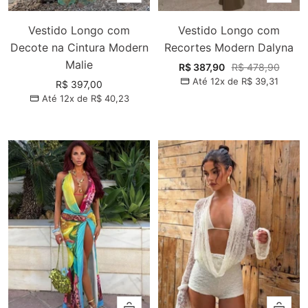
Vestido Longo com
Vestido Longo com
Decote na Cintura Modern
Recortes Modern Dalyna
Malie
Preço
Preço
R$ 387,90
R$ 478,90
Até 12x de
R$ 39,31
promocional
normal
Preço
R$ 397,00
Até 12x de
R$ 40,23
promocional
Adicionar
Adiciona