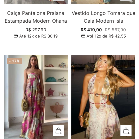
Calça Pantalona Praiana
Vestido Longo Tomara que
Estampada Modern Ohana
Caia Modern Isla
Preço
Preço
Preço
R$ 297,90
R$ 419,90
R$ 567,90
Até 12x de
R$ 30,19
Até 12x de
R$ 42,55
promocional
promocional
normal
- 17%
Adicionar
Adiciona