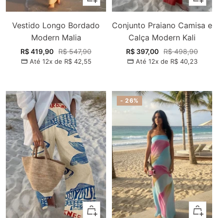
Vestido Longo Bordado
Conjunto Praiano Camisa e
Modern Malia
Calça Modern Kali
Preço
Preço
Preço
Preço
R$ 419,90
R$ 547,90
R$ 397,00
R$ 498,90
Até 12x de
R$ 42,55
Até 12x de
R$ 40,23
promocional
normal
promocional
normal
- 26%
Adicionar
Adiciona