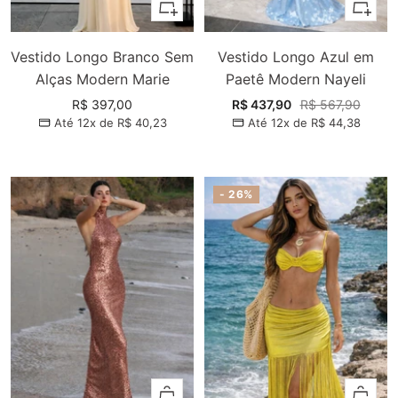
Adicionar
Adiciona
Vestido Longo Branco Sem
Vestido Longo Azul em
Alças Modern Marie
Paetê Modern Nayeli
Preço
Preço
Preço
R$ 397,00
R$ 437,90
R$ 567,90
Até 12x de
R$ 40,23
Até 12x de
R$ 44,38
promocional
promocional
normal
- 26%
Adicionar
Adiciona