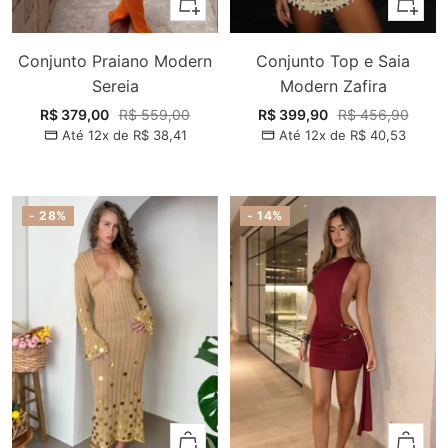
Adicionar
Adiciona
Conjunto Praiano Modern
Conjunto Top e Saia
Sereia
Modern Zafira
Preço
Preço
Preço
Preço
R$ 379,00
R$ 559,00
R$ 399,90
R$ 456,90
Até 12x de
R$ 38,41
Até 12x de
R$ 40,53
promocional
normal
promocional
normal
- 28%
- 14%
Adicionar
Adiciona