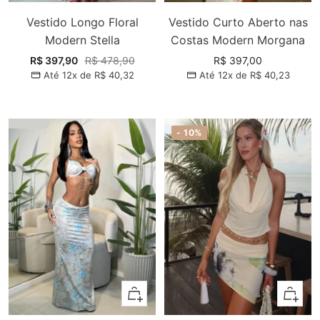
Vestido Longo Floral
Vestido Curto Aberto nas
Modern Stella
Costas Modern Morgana
Preço
Preço
Preço
R$ 397,90
R$ 478,90
R$ 397,00
Até 12x de
R$ 40,32
Até 12x de
R$ 40,23
promocional
normal
promocional
- 10%
Adicionar
Adiciona