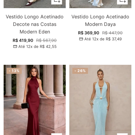
Vestido Longo Acetinado
Vestido Longo Acetinado
Decote nas Costas
Modern Daya
Modern Eden
Preço
Preço
R$ 369,90
R$ 447,90
Até 12x de
R$ 37,49
promocional
normal
Preço
Preço
R$ 419,90
R$ 567,90
Até 12x de
R$ 42,55
promocional
normal
- 13%
- 26%