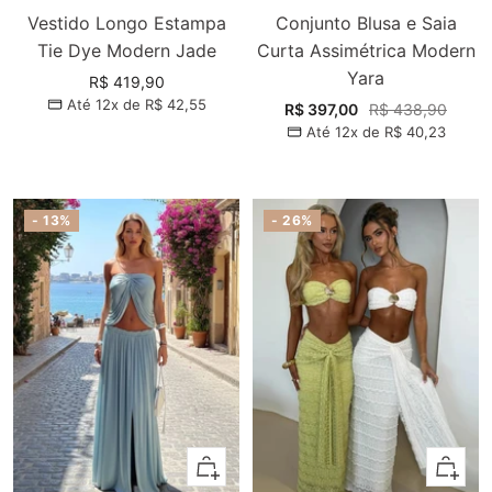
Vestido Longo Estampa
Conjunto Blusa e Saia
Tie Dye Modern Jade
Curta Assimétrica Modern
Yara
Preço
R$ 419,90
Até 12x de
R$ 42,55
promocional
Preço
Preço
R$ 397,00
R$ 438,90
Até 12x de
R$ 40,23
promocional
normal
- 13%
- 26%
Adicionar
Adiciona