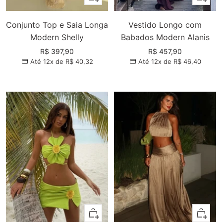
Conjunto Top e Saia Longa
Vestido Longo com
Modern Shelly
Babados Modern Alanis
Preço
Preço
R$ 397,90
R$ 457,90
Até 12x de
R$ 40,32
Até 12x de
R$ 46,40
promocional
promocional
Adicionar
Adiciona