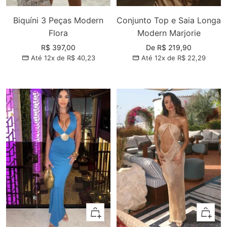
Biquíni 3 Peças Modern
Conjunto Top e Saia Longa
Flora
Modern Marjorie
Preço
Preço
R$ 397,00
De R$ 219,90
Até 12x de
R$ 40,23
Até 12x de
R$ 22,29
promocional
promocional
Adicionar
Adiciona