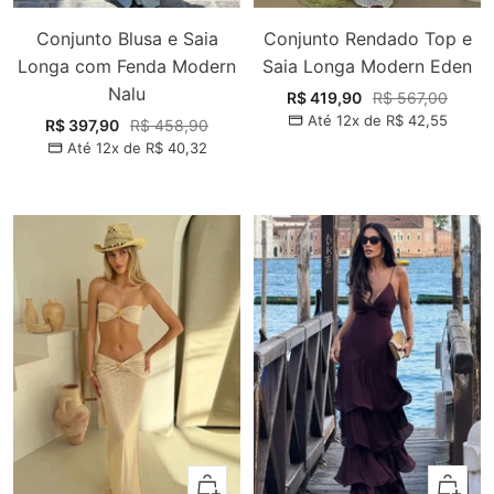
Conjunto Blusa e Saia
Conjunto Rendado Top e
Longa com Fenda Modern
Saia Longa Modern Eden
Nalu
Preço
Preço
R$ 419,90
R$ 567,00
Até 12x de
R$ 42,55
promocional
normal
Preço
Preço
R$ 397,90
R$ 458,90
Até 12x de
R$ 40,32
promocional
normal
Adicionar
Adiciona