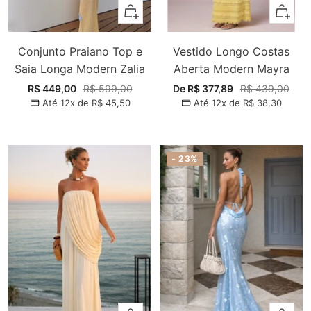
Adicionar
Adiciona
Conjunto Praiano Top e
Vestido Longo Costas
Saia Longa Modern Zalia
Aberta Modern Mayra
Preço
Preço
Preço
Preço
R$ 449,00
R$ 599,00
De R$ 377,89
R$ 439,00
Até 12x de
R$ 45,50
Até 12x de
R$ 38,30
promocional
normal
promocional
normal
- 23%