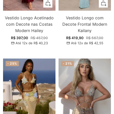
Adicionar
Adiciona
Vestido Longo Acetinado
Vestido Longo com
com Decote nas Costas
Decote Frontal Modern
Modern Hailey
Kailany
Preço
Preço
Preço
Preço
R$ 397,00
R$ 457,90
R$ 419,90
R$ 567,00
Até 12x de
R$ 40,23
Até 12x de
R$ 42,55
promocional
normal
promocional
normal
- 25%
- 21%