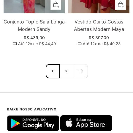
Adicionar
Adiciona
Conjunto Top e Saia Longa
Vestido Curto Costas
Modern Sandy
Abertas Modern Maya
Preço
Preço
R$ 439,00
R$ 397,00
Até 12x de
R$ 44,49
Até 12x de
R$ 40,23
promocional
promocional
1
2
BAIXE NOSSO APLICATIVO