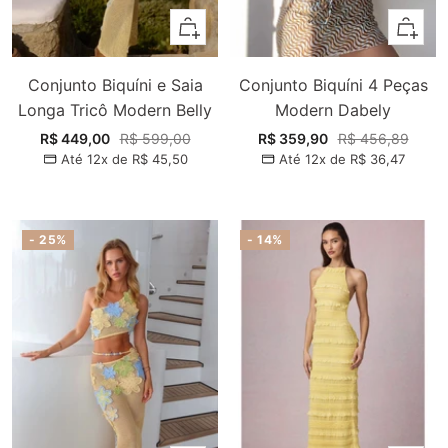
Adicionar
Adiciona
Conjunto Biquíni e Saia
Conjunto Biquíni 4 Peças
Longa Tricô Modern Belly
Modern Dabely
Preço
Preço
Preço
Preço
R$ 449,00
R$ 599,00
R$ 359,90
R$ 456,89
Até 12x de
R$ 45,50
Até 12x de
R$ 36,47
promocional
normal
promocional
normal
- 25%
- 14%