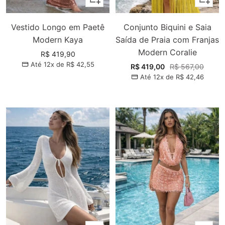
Vestido Longo em Paetê
Conjunto Biquini e Saia
Modern Kaya
Saída de Praia com Franjas
Modern Coralie
Preço
R$ 419,90
Até 12x de
R$ 42,55
promocional
Preço
Preço
R$ 419,00
R$ 567,00
Até 12x de
R$ 42,46
promocional
normal