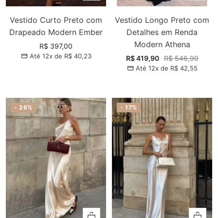
Vestido Curto Preto com
Vestido Longo Preto com
Drapeado Modern Ember
Detalhes em Renda
Modern Athena
Preço
R$ 397,00
Até 12x de
R$ 40,23
promocional
Preço
Preço
R$ 419,90
R$ 546,90
Até 12x de
R$ 42,55
promocional
normal
- 26%
- 17%
Adicionar
Adiciona