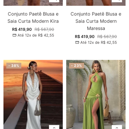
Conjunto Paetê Blusa e
Conjunto Paetê Blusa e
Saia Curta Modern Kira
Saia Curta Modern
Maressa
Preço
Preço
R$ 419,90
R$ 567,90
Até 12x de
R$ 42,55
promocional
normal
Preço
Preço
R$ 419,90
R$ 567,90
Até 12x de
R$ 42,55
promocional
normal
- 38%
- 23%