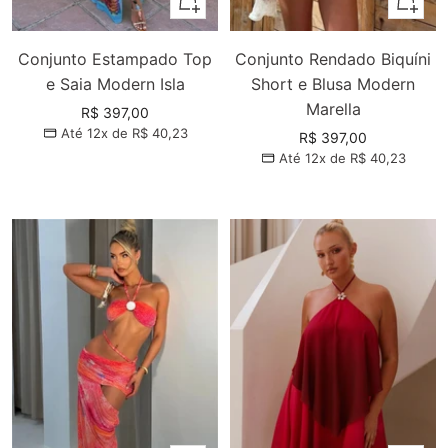
Conjunto Estampado Top
Conjunto Rendado Biquíni
e Saia Modern Isla
Short e Blusa Modern
Marella
Preço
R$ 397,00
Até 12x de
R$ 40,23
promocional
Preço
R$ 397,00
Até 12x de
R$ 40,23
promocional