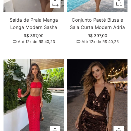
Adicionar
Adiciona
Saída de Praia Manga
Conjunto Paetê Blusa e
Longa Modern Sasha
Saia Curta Modern Adria
Preço
Preço
R$ 397,00
R$ 397,00
Até 12x de
R$ 40,23
Até 12x de
R$ 40,23
promocional
promocional
Adicionar
Adiciona