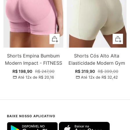
Adicionar
Adiciona
Shorts Empina Bumbum
Shorts Cós Alto Alta
Modern Impact - FITNESS
Elasticidade Modern Gym
Preço
Preço
Preço
Preço
R$ 198,90
R$ 247,90
R$ 319,90
R$ 399,00
Até 12x de
R$ 20,16
Até 12x de
R$ 32,42
promocional
normal
promocional
normal
BAIXE NOSSO APLICATIVO