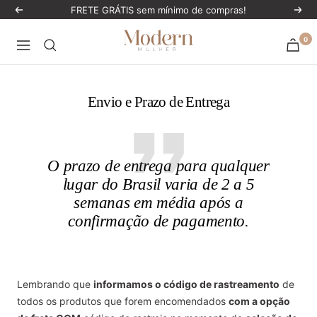
Pular
FRETE GRÁTIS sem mínimo de compras!
Anterior
Próx
para
ModernMulher
0
o
Navegação
conteúdo
Envio e Prazo de Entrega
O prazo de entrega
para qualquer
lugar do Brasil varia de 2 a 5
semanas
em média após a
confirmação de pagamento.
Lembrando que
informamos o código de rastreamento
de
todos os produtos que forem encomendados
com a opção