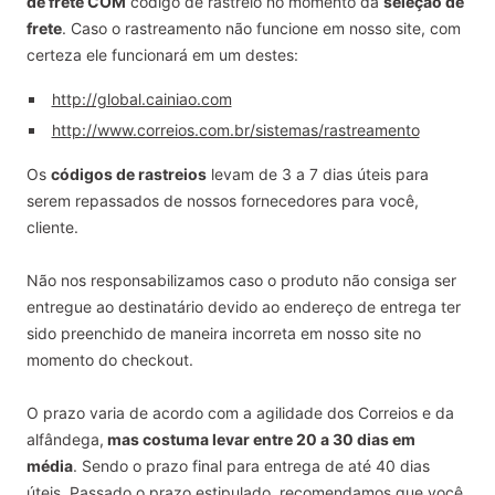
de frete COM
código de rastreio
no momento da
seleção de
frete
.
Caso o rastreamento não funcione em nosso site
, com
certeza ele funcionará em um destes:
http://global.cainiao.com
http://www.correios.com.br/sistemas/rastreamento
Os
códigos de rastreios
levam de
3
a 7 dias úteis
para
serem repassados de nossos fornecedores para você,
cliente.
Não nos responsabilizamos caso o produto não consiga ser
entregue ao destinatário devido ao endereço de entrega ter
sido preenchido de maneira incorreta em nosso site no
momento do checkout.
O prazo varia de acordo com a agilidade dos Correios e da
alfândega,
mas costuma levar entre 20 a 30 dias em
média
. Sendo o prazo final para entrega de até 40 dias
úteis. Passado o prazo estipulado, recomendamos que você