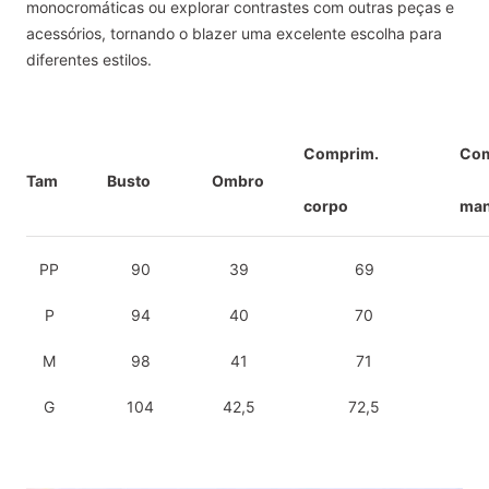
monocromáticas ou explorar contrastes com outras peças e
acessórios, tornando o blazer uma excelente escolha para
diferentes estilos.
Comprim.
Com
Tam
Busto
Ombro
corpo
ma
PP
90
39
69
P
94
40
70
M
98
41
71
G
104
42,5
72,5