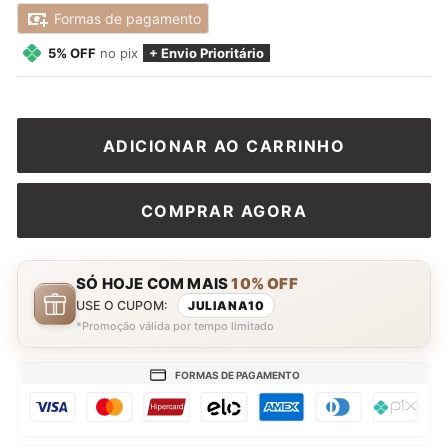
promocional
Formas de pagamento
5% OFF
no pix
+ Envio Prioritário
ADICIONAR AO CARRINHO
COMPRAR AGORA
SÓ HOJE COM MAIS
10% OFF
USE O CUPOM:
JULIANA10
*Promoção válida por tempo limitado
FORMAS DE PAGAMENTO