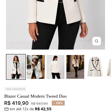
Zoom
7902 VENDIDOS
Blazer Casual Modern Tweed Duo
Preço
R$ 419,90
Preço
- 26%
R$ 567,90
em até 12x de
R$ 42,55
normal