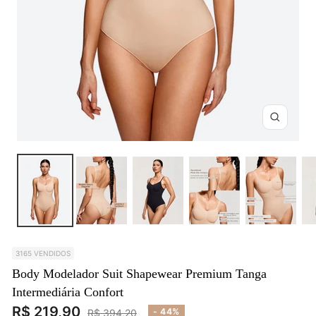
Zoom
3165 VENDIDOS
Body Modelador Suit Shapewear Premium Tanga
Intermediária Confort
Preço
R$ 219,90
Preço
- 44%
R$ 394,20