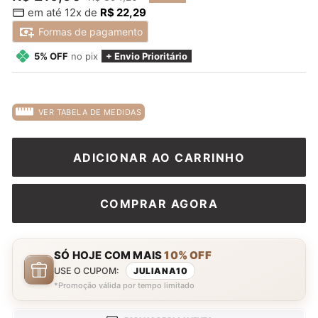
em até 12x de
R$ 22,29
normal
promocional
Formas de pagamento
5% OFF
no pix
+ Envio Prioritário
VER TABELA DE MEDIDAS
ADICIONAR AO CARRINHO
COMPRAR AGORA
SÓ HOJE COM MAIS
10% OFF
USE O CUPOM:
JULIANA10
*Promoção válida por tempo limitado