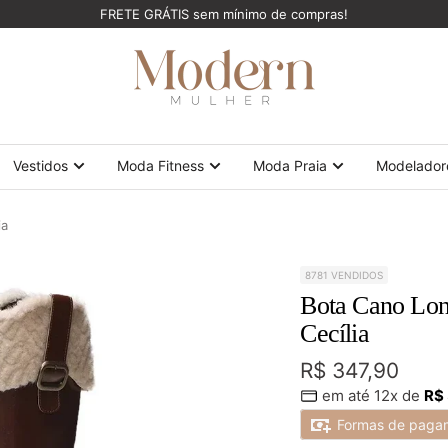
FRETE GRÁTIS sem mínimo de compras!
ModernMulher
Vestidos
Moda Fitness
Moda Praia
Modelador
ia
8781 VENDIDOS
Bota Cano Lon
Cecília
Preço
R$ 347,90
em até 12x de
R$
promocional
Formas de paga