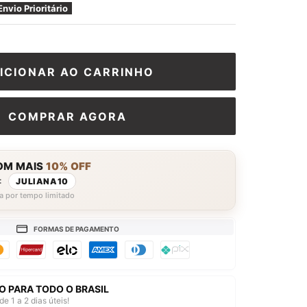
□
Envio Prioritário
ICIONAR AO CARRINHO
COMPRAR AGORA
OM MAIS
10% OFF
:
JULIANA10
a por tempo limitado
FORMAS DE PAGAMENTO
O PARA TODO O BRASIL
de 1 a 2 dias úteis!