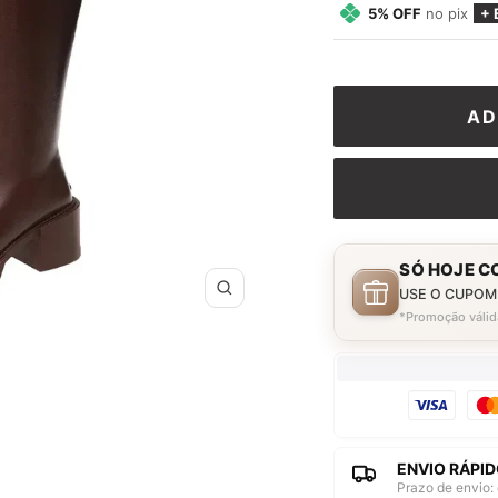
5% OFF
no pix
+ 
AD
SÓ HOJE C
USE O CUPOM
Zoom
*Promoção válid
ENVIO RÁPID
Prazo de envio: 