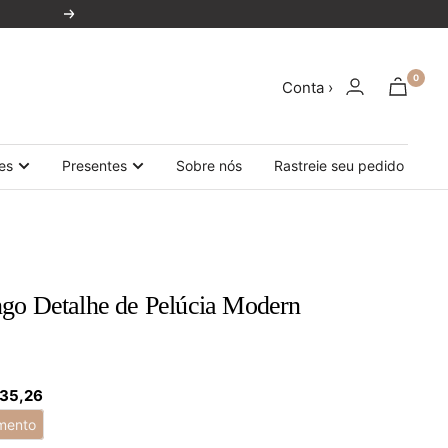
Próxima
0
Conta ›
es
Presentes
Sobre nós
Rastreie seu pedido
go Detalhe de Pelúcia Modern
 35,26
mento