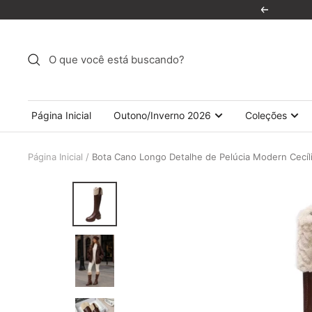
Pular
Anterior
para
o
conteúdo
Página Inicial
Outono/Inverno 2026
Coleções
Página Inicial
Bota Cano Longo Detalhe de Pelúcia Modern Cecíl