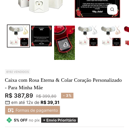
Zoom
6192 VENDIDOS
Caixa com Rosa Eterna & Colar Coração Personalizado
- Para Minha Mãe
Preço
R$ 387,89
Preço
- 3%
R$ 399,80
em até 12x de
R$ 39,31
normal
promocional
Formas de pagamento
5% OFF
no pix
+ Envio Prioritário