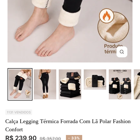
Zoom
1131 VENDIDOS
Calça Legging Térmica Forrada Com Lã Polar Fashion
Confort
Preço
R$ 239,90
Preço
- 33%
R$ 357,00