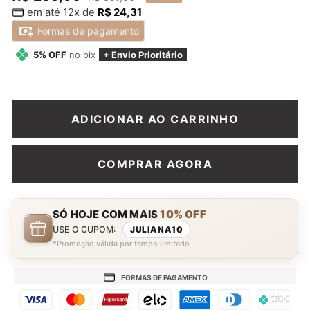
em até 12x de
R$ 24,31
normal
promocional
Formas de pagamento
5% OFF
no pix
+ Envio Prioritário
ADICIONAR AO CARRINHO
COMPRAR AGORA
SÓ HOJE COM MAIS
10% OFF
USE O CUPOM:
JULIANA10
*Promoção válida por tempo limitado
FORMAS DE PAGAMENTO