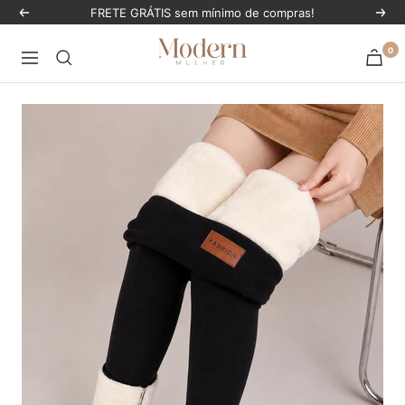
Pular
FRETE GRÁTIS sem mínimo de compras!
Anterior
Próx
para
ModernMulher
0
o
Navegação
conteúdo