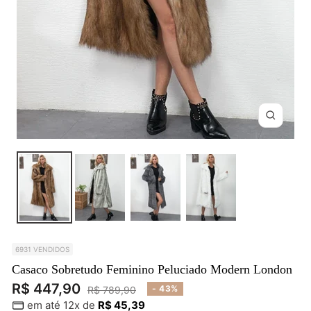
Zoom
6931 VENDIDOS
Casaco Sobretudo Feminino Peluciado Modern London
Preço
R$ 447,90
Preço
- 43%
R$ 789,90
em até 12x de
R$ 45,39
normal