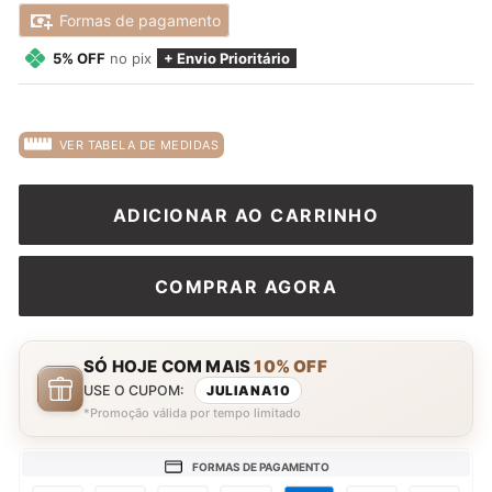
promocional
Formas de pagamento
5% OFF
no pix
+ Envio Prioritário
VER TABELA DE MEDIDAS
ADICIONAR AO CARRINHO
COMPRAR AGORA
SÓ HOJE COM MAIS
10% OFF
USE O CUPOM:
JULIANA10
*Promoção válida por tempo limitado
FORMAS DE PAGAMENTO