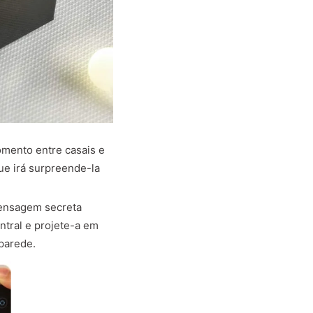
mento entre casais e
ue irá surpreende-la
mensagem secreta
ntral e projete-a em
 parede.