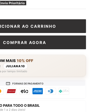
□
Envio Prioritário
ICIONAR AO CARRINHO
COMPRAR AGORA
OM MAIS
10% OFF
:
JULIANA10
a por tempo limitado
FORMAS DE PAGAMENTO
O PARA TODO O BRASIL
de 1 a 2 dias úteis!