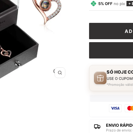
5% OFF
no pix
+ 
AD
SÓ HOJE C
Zoom
USE O CUPOM
*Promoção válid
ENVIO RÁPID
Prazo de envio: 