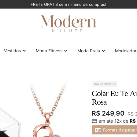
FRETE GRÁTIS sem mínimo de compras!
ModernMulher
Vestidos
Moda Fitness
Moda Praia
Modelador
a
564 VENDIDOS
Colar Eu Te A
Rosa
Preço
R$ 249,90
Pre
R$ 
em até 12x de
R$
nor
promocional
Formas de paga