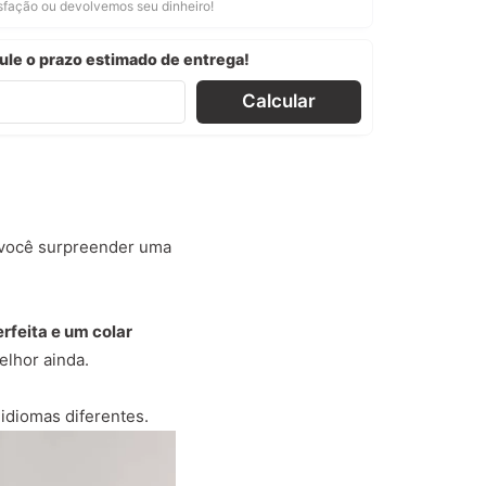
isfação ou devolvemos seu dinheiro!
ule o prazo estimado de entrega!
Calcular
 você surpreender uma
erfeita e um colar
elhor ainda.
idiomas diferentes.