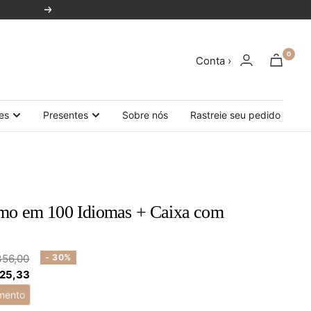
Próxima
0
Conta ›
es
Presentes
Sobre nós
Rastreie seu pedido
mo em 100 Idiomas + Caixa com
ço
356,00
- 30%
 25,33
mal
mento