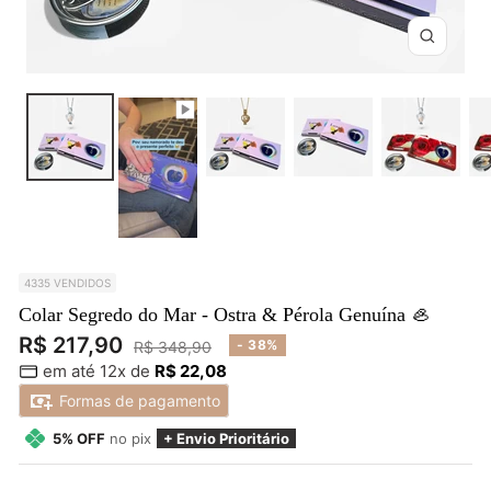
Zoom
4335 VENDIDOS
Colar Segredo do Mar - Ostra & Pérola Genuína 🦪
Preço
R$ 217,90
Preço
- 38%
R$ 348,90
em até 12x de
R$ 22,08
normal
promocional
Formas de pagamento
5% OFF
no pix
+ Envio Prioritário