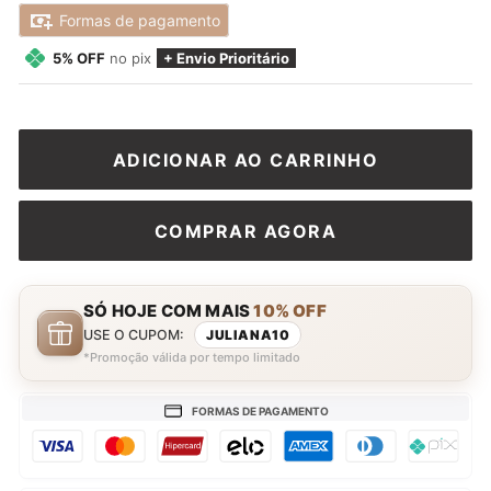
promocional
Formas de pagamento
5% OFF
no pix
+ Envio Prioritário
ADICIONAR AO CARRINHO
COMPRAR AGORA
SÓ HOJE COM MAIS
10% OFF
USE O CUPOM:
JULIANA10
*Promoção válida por tempo limitado
FORMAS DE PAGAMENTO