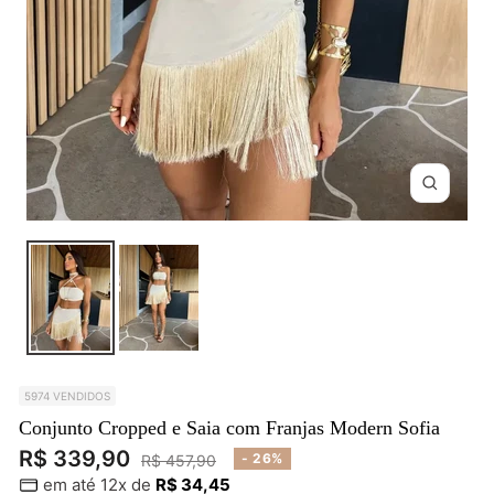
Zoom
5974 VENDIDOS
Conjunto Cropped e Saia com Franjas Modern Sofia
Preço
R$ 339,90
Preço
- 26%
R$ 457,90
em até 12x de
R$ 34,45
normal