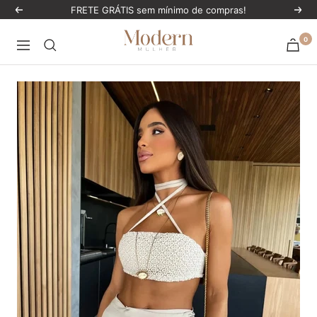
Pular
FRETE GRÁTIS sem mínimo de compras!
Anterior
Próx
para
ModernMulher
0
o
Navegação
conteúdo