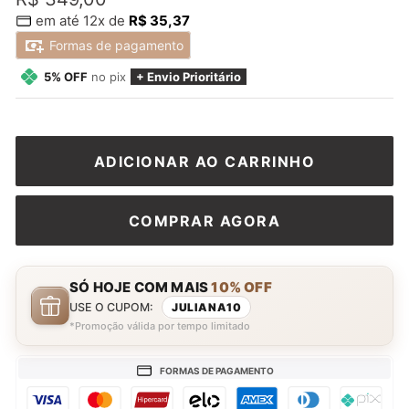
em até 12x de
R$ 35,37
promocional
Formas de pagamento
5% OFF
no pix
+ Envio Prioritário
ADICIONAR AO CARRINHO
COMPRAR AGORA
SÓ HOJE COM MAIS
10% OFF
USE O CUPOM:
JULIANA10
*Promoção válida por tempo limitado
FORMAS DE PAGAMENTO