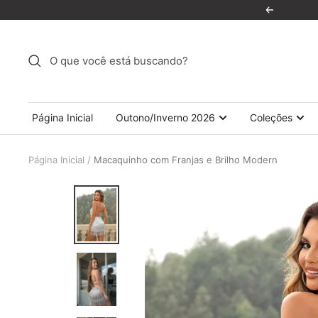
Pular
Anterior
para
o
conteúdo
Página Inicial
Outono/Inverno 2026
Coleções
Página Inicial
Macaquinho com Franjas e Brilho Modern