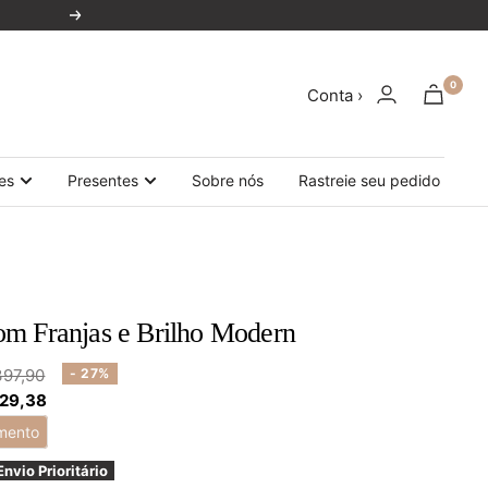
Próxima
0
Conta ›
es
Presentes
Sobre nós
Rastreie seu pedido
m Franjas e Brilho Modern
ço
397,90
- 27%
 29,38
mal
mento
Envio Prioritário