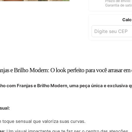
Prazo de envio: 
Garantia de sat
Calc
as e Brilho Modern: O look perfeito para você arrasar em 
o com Franjas e Brilho Modern, uma peça única e exclusiva que
sual:
toque sensual que valoriza suas curvas.
as:
Um visual impactante que te faz ser o centro das atenções.