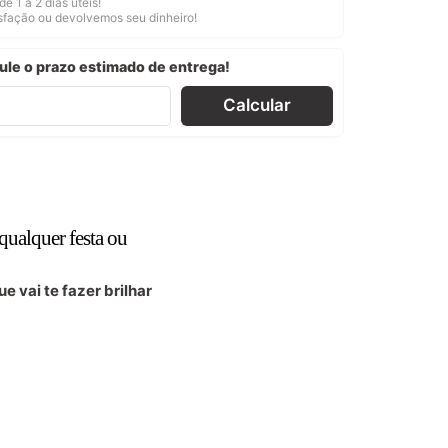
de 1 a 2 dias úteis!
isfação ou devolvemos seu dinheiro!
ule o prazo estimado de entrega!
Calcular
qualquer festa ou
 vai te fazer brilhar