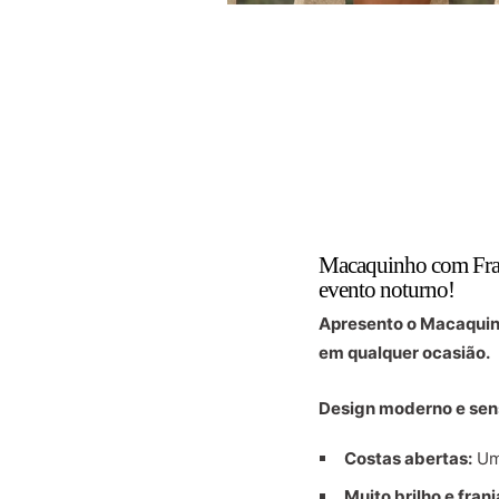
Macaquinho com Franj
evento noturno!
Apresento o Macaquinh
em qualquer ocasião.
Design moderno e sen
Costas abertas:
Um 
Muito brilho e franj