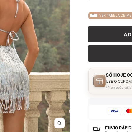
VER TABELA DE ME
AD
SÓ HOJE C
USE O CUPOM
*Promoção válid
Zoom
ENVIO RÁPID