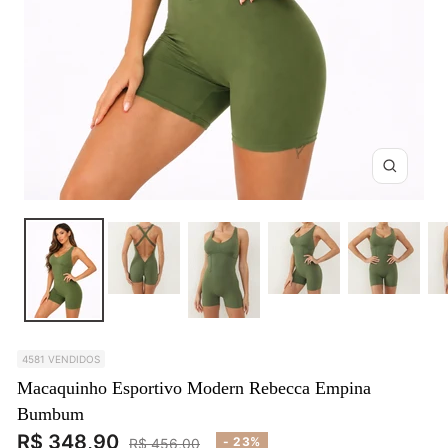
Zoom
4581 VENDIDOS
Macaquinho Esportivo Modern Rebecca Empina
Bumbum
Preço
R$ 348,90
Preço
- 23%
R$ 456,00