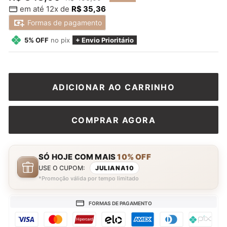
em até 12x de
R$ 35,36
normal
promocional
Formas de pagamento
5% OFF
no pix
+ Envio Prioritário
ADICIONAR AO CARRINHO
COMPRAR AGORA
SÓ HOJE COM MAIS
10% OFF
USE O CUPOM:
JULIANA10
*Promoção válida por tempo limitado
FORMAS DE PAGAMENTO