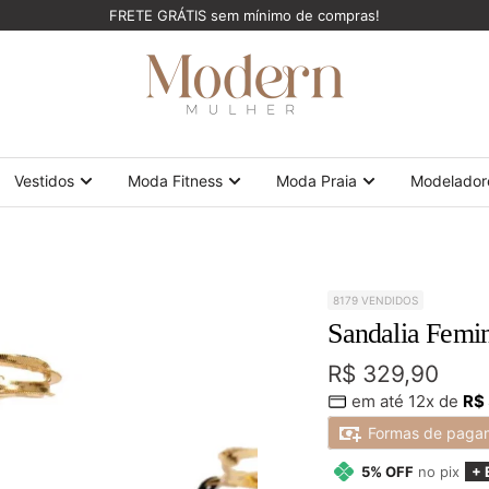
FRETE GRÁTIS sem mínimo de compras!
ModernMulher
Vestidos
Moda Fitness
Moda Praia
Modelador
8179 VENDIDOS
Sandalia Femin
Preço
R$ 329,90
em até 12x de
R$
promocional
Formas de paga
5% OFF
no pix
+ 