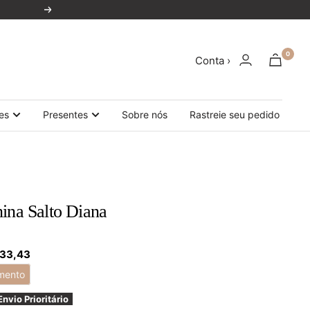
Próxima
0
Conta ›
es
Presentes
Sobre nós
Rastreie seu pedido
ina Salto Diana
 33,43
mento
Envio Prioritário