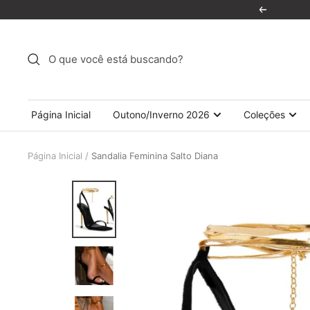
Pular
Anterior
para
o
conteúdo
Página Inicial
Outono/Inverno 2026
Coleções
Página Inicial
Sandalia Feminina Salto Diana