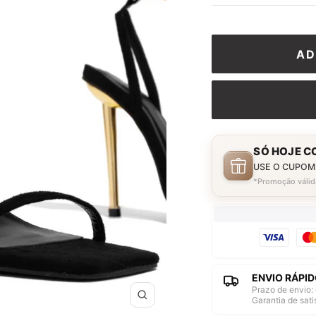
AD
SÓ HOJE C
USE O CUPOM
*Promoção válid
ENVIO RÁPID
Prazo de envio: 
Garantia de sat
Zoom