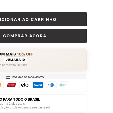
□
ICIONAR AO CARRINHO
COMPRAR AGORA
OM MAIS
10% OFF
:
JULIANA10
a por tempo limitado
FORMAS DE PAGAMENTO
O PARA TODO O BRASIL
de 1 a 2 dias úteis!
isfação ou devolvemos seu dinheiro!