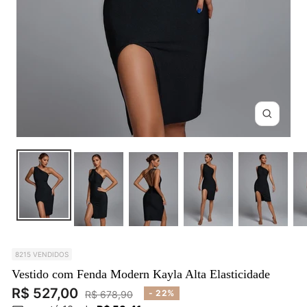
Zoom
8215 VENDIDOS
Vestido com Fenda Modern Kayla Alta Elasticidade
Preço
R$ 527,00
Preço
- 22%
R$ 678,90