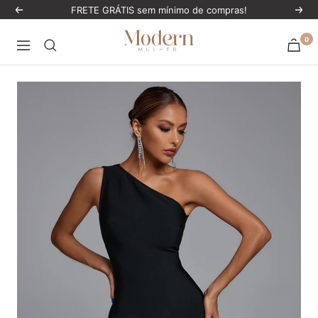
Pular
FRETE GRÁTIS sem mínimo de compras!
Anterior
Próx
para
ModernMulher
0
o
Navegação
conteúdo