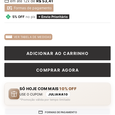
em até 12x de
R$ 53,41
normal
promocional
Formas de pagamento
5% OFF
no pix
+ Envio Prioritário
VER TABELA DE MEDIDAS
ADICIONAR AO CARRINHO
COMPRAR AGORA
SÓ HOJE COM MAIS
10% OFF
USE O CUPOM:
JULIANA10
*Promoção válida por tempo limitado
FORMAS DE PAGAMENTO