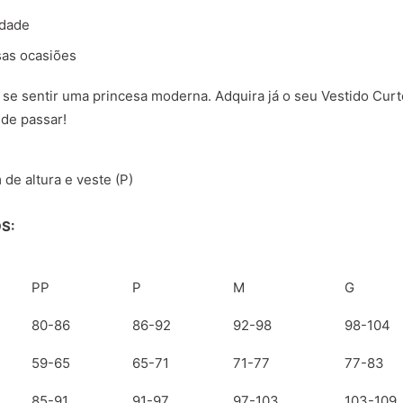
idade
sas ocasiões
 se sentir uma princesa moderna. Adquira já o seu Vestido Cur
de passar!
de altura e veste (P)
S:
PP
P
M
G
80-86
86-92
92-98
98-104
59-65
65-71
71-77
77-83
85-91
91-97
97-103
103-109