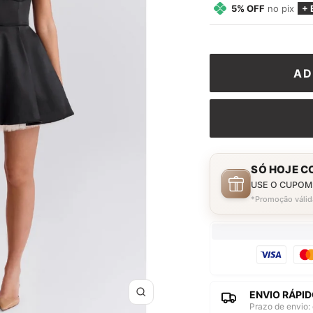
5% OFF
no pix
+ 
AD
SÓ HOJE C
USE O CUPOM
*Promoção válid
ENVIO RÁPID
Zoom
Prazo de envio: 