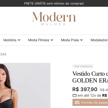
FRETE GRÁTIS sem mínimo de compras!
ModernMulher
Vestidos
Moda Fitness
Moda Praia
Modelador
 ERA
1508 VENDIDOS
Vestido Curto
GOLDEN ER
Preço
R$ 397,90
Preç
R$ 4
em até 12x de
R$
norm
promocional
Formas de paga