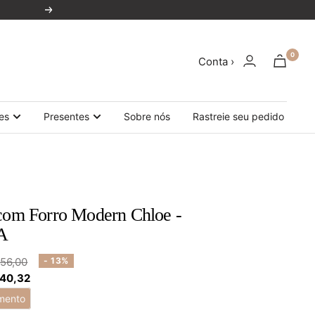
Próxima
0
Conta ›
es
Presentes
Sobre nós
Rastreie seu pedido
 com Forro Modern Chloe -
A
o
56,00
- 13%
 40,32
al
mento