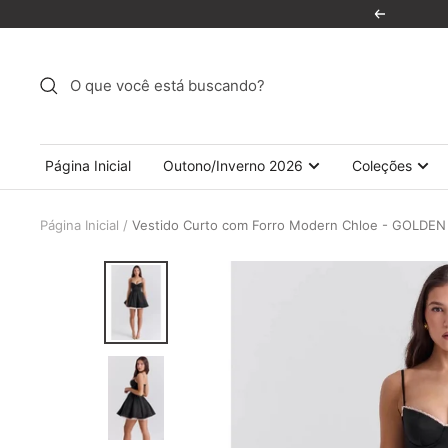
Pular
Anterior
para
o
conteúdo
Página Inicial
Outono/Inverno 2026
Coleções
Página Inicial
Vestido Curto com Forro Modern Chloe - GOLDEN