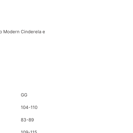
to Modern Cinderela e
GG
104-110
83-89
109-115