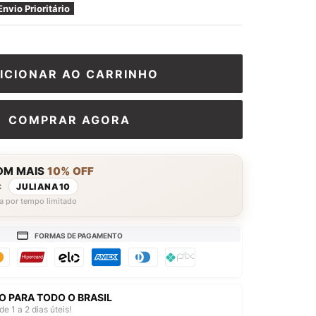
□
Envio Prioritário
ICIONAR AO CARRINHO
COMPRAR AGORA
OM MAIS
10% OFF
:
JULIANA10
a por tempo limitado
FORMAS DE PAGAMENTO
O PARA TODO O BRASIL
de 1 a 2 dias úteis!