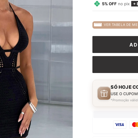
5% OFF
no pix
+ 
VER TABELA DE ME
AD
SÓ HOJE C
USE O CUPOM
*Promoção válid