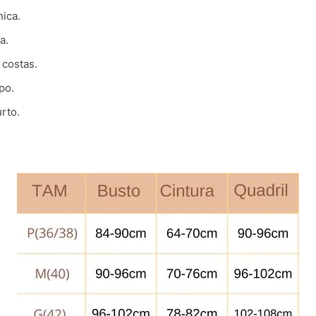
nica.
a.
costas.
po.
rto.