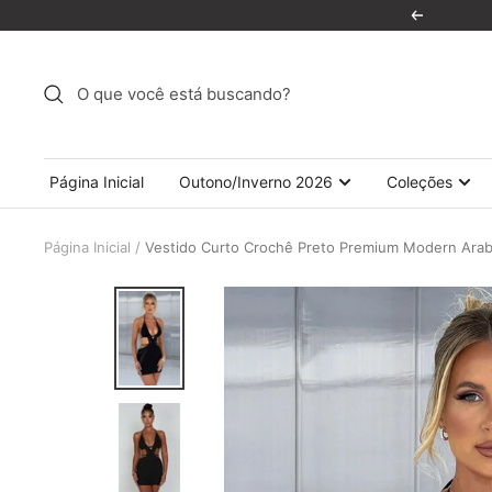
Pular
Anterior
para
o
conteúdo
Página Inicial
Outono/Inverno 2026
Coleções
Página Inicial
Vestido Curto Crochê Preto Premium Modern Arab