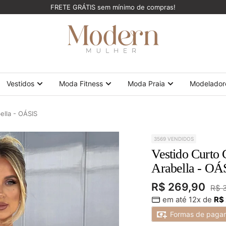
FRETE GRÁTIS sem mínimo de compras!
ModernMulher
Vestidos
Moda Fitness
Moda Praia
Modelador
ella - OÁSIS
3569 VENDIDOS
Vestido Curto
Arabella - OÁ
Preço
R$ 269,90
Pre
R$ 
em até 12x de
R$
nor
promocional
Formas de paga