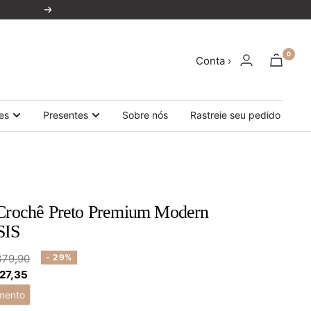
Próxima
0
Conta ›
es
Presentes
Sobre nós
Rastreie seu pedido
 Crochê Preto Premium Modern
SIS
ço
379,90
- 29%
 27,35
mal
mento