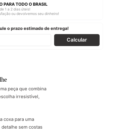
O PARA TODO O BRASIL
de 1 a 2 dias úteis!
isfação ou devolvemos seu dinheiro!
ule o prazo estimado de entrega!
Calcular
lhe
ma peça que combina
olha irresistível,
da coxa para uma
 detalhe sem costas