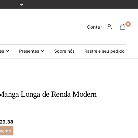
Próxima
0
Conta ›
es
Presentes
Sobre nós
Rastreie seu pedido
 Manga Longa de Renda Modern
 29,38
mento