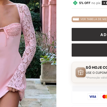
5% OFF
no pix
+ 
VER TABELA DE ME
AD
SÓ HOJE C
USE O CUPOM
*Promoção válid