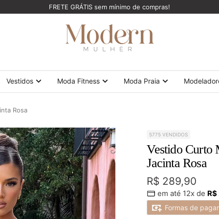
FRETE GRÁTIS sem mínimo de compras!
ModernMulher
Vestidos
Moda Fitness
Moda Praia
Modelador
inta Rosa
5775 VENDIDOS
Vestido Curto
Jacinta Rosa
Preço
R$ 289,90
em até 12x de
R$
promocional
Formas de paga