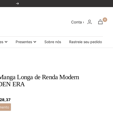
Próxima
0
Conta ›
es
Presentes
Sobre nós
Rastreie seu pedido
 Manga Longa de Renda Modern
LDEN ERA
 28,37
mento