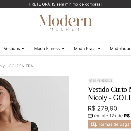
FRETE GRÁTIS sem mínimo de compras!
ModernMulher
Vestidos
Moda Fitness
Moda Praia
Modelador
coly - GOLDEN ERA
8150 VENDIDOS
Vestido Curto
Nicoly - GO
Preço
R$ 279,90
em até 12x de
R$
promocional
Formas de paga