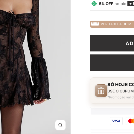
5% OFF
no pix
+ 
VER TABELA DE ME
AD
SÓ HOJE C
USE O CUPOM
*Promoção válid
Zoom