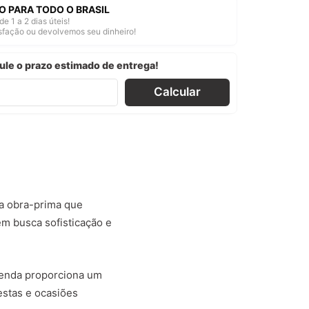
O PARA TODO O BRASIL
de 1 a 2 dias úteis!
isfação ou devolvemos seu dinheiro!
ule o prazo estimado de entrega!
Calcular
a obra-prima que
m busca sofisticação e
renda proporciona um
estas e ocasiões