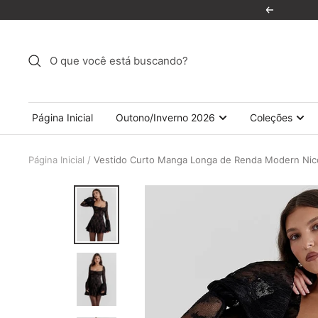
Pular
Anterior
para
o
conteúdo
Página Inicial
Outono/Inverno 2026
Coleções
Página Inicial
Vestido Curto Manga Longa de Renda Modern Ni