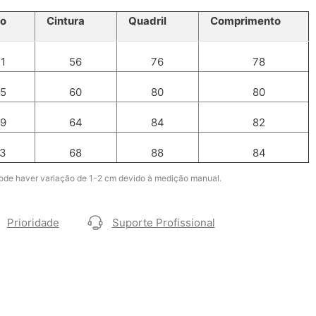
to
Cintura
Quadril
Comprimento
1
56
76
78
5
60
80
80
9
64
84
82
3
68
88
84
ode haver variação de 1-2 cm devido à medição manual.
Prioridade
Suporte Profissional