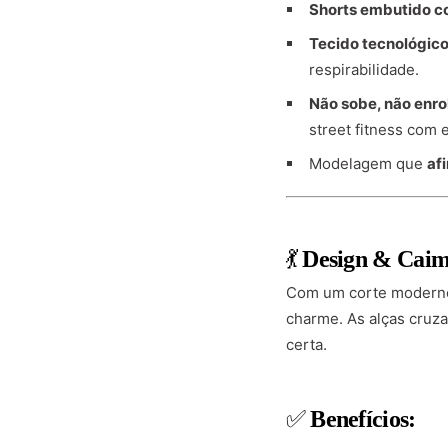
Shorts embutido co
Tecido tecnológico
respirabilidade.
Não sobe, não enro
street fitness com e
Modelagem que
af
💃
Design & Caim
Com um corte moderno 
charme. As alças cruza
certa.
✅
Benefícios: