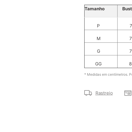
Tamanho
Bus
P
7
M
7
G
7
GG
8
* Medidas em centímetros. P
Rastreio