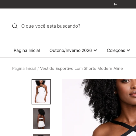
Pular
Anterior
para
o
conteúdo
Página Inicial
Outono/Inverno 2026
Coleções
Página Inicial
Vestido Esportivo com Shorts Modern Aline