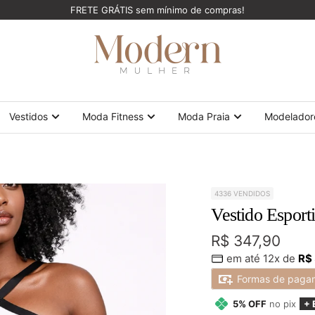
FRETE GRÁTIS sem mínimo de compras!
ModernMulher
Vestidos
Moda Fitness
Moda Praia
Modelador
4336 VENDIDOS
Vestido Espor
Preço
R$ 347,90
em até 12x de
R$
promocional
Formas de paga
5% OFF
no pix
+ 