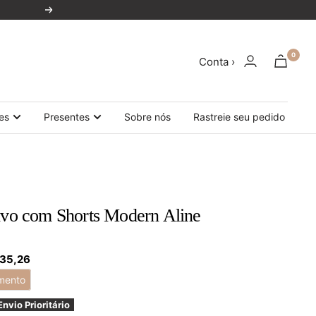
Próxima
0
Conta ›
es
Presentes
Sobre nós
Rastreie seu pedido
tivo com Shorts Modern Aline
 35,26
mento
Envio Prioritário