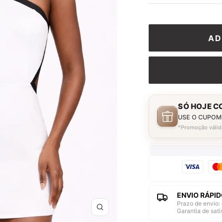
AD
SÓ HOJE C
USE O CUPOM
*Promoção válid
ENVIO RÁPID
Prazo de envio: 
Garantia de sat
Zoom