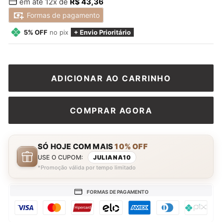
em até 12x de
R$ 43,36
normal
promocional
Formas de pagamento
5% OFF
no pix
+ Envio Prioritário
ADICIONAR AO CARRINHO
COMPRAR AGORA
SÓ HOJE COM MAIS
10% OFF
USE O CUPOM:
JULIANA10
*Promoção válida por tempo limitado
FORMAS DE PAGAMENTO