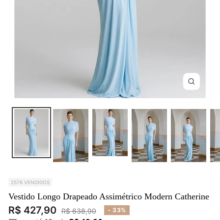
Zoom
2576 VENDIDOS
Vestido Longo Drapeado Assimétrico Modern Catherine
Preço
R$ 427,90
Preço
- 33%
R$ 638,90