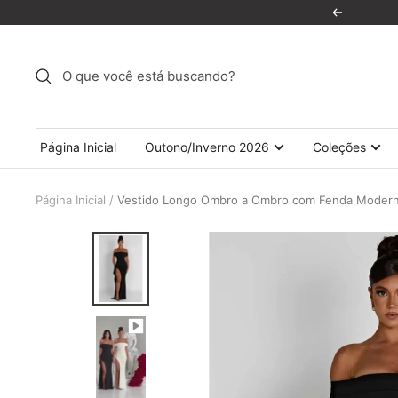
Pular
Anterior
para
o
conteúdo
Página Inicial
Outono/Inverno 2026
Coleções
Página Inicial
Vestido Longo Ombro a Ombro com Fenda Modern