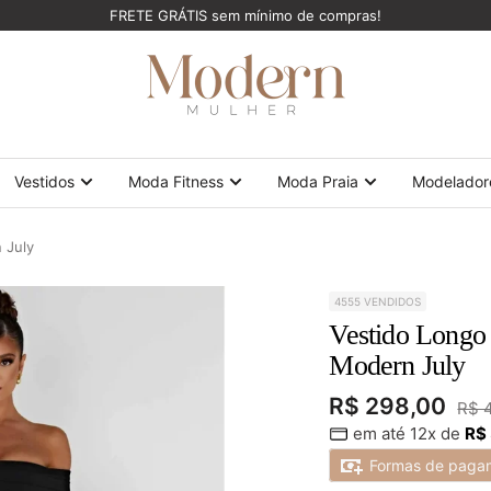
FRETE GRÁTIS sem mínimo de compras!
ModernMulher
Vestidos
Moda Fitness
Moda Praia
Modelador
 July
4555 VENDIDOS
Vestido Long
Modern July
Preço
R$ 298,00
Pre
R$ 
em até 12x de
R$
nor
promocional
Formas de paga