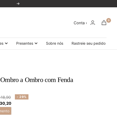
Próxima
0
Conta ›
es
Presentes
Sobre nós
Rastreie seu pedido
o Ombro a Ombro com Fenda
ço
418,90
- 29%
 30,20
mal
mento