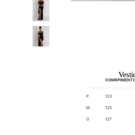
Vest
COMRPIMENTO
P
123
M
125
G
127