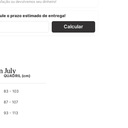
isfação ou devolvemos seu dinheiro!
ule o prazo estimado de entrega!
Calcular
 July
QUADRIL (cm)
83 - 103
87 - 107
93 - 113