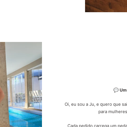
💬 Um
Oi, eu sou a Ju, e quero que s
para mulheres
Cada pedido carrega um peda