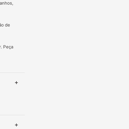
manhos,
ão de
r. Peça