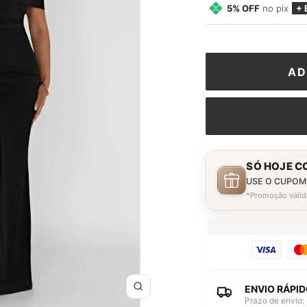
5% OFF
no pix
+ 
AD
SÓ HOJE C
USE O CUPOM
*Promoção válid
ENVIO RÁPID
Zoom
Prazo de envio: 