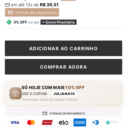
em até 12x de
R$ 39,51
normal
promocional
Formas de pagamento
5% OFF
no pix
+ Envio Prioritário
ADICIONAR AO CARRINHO
COMPRAR AGORA
SÓ HOJE COM MAIS
10% OFF
USE O CUPOM:
JULIANA10
*Promoção válida por tempo limitado
FORMAS DE PAGAMENTO