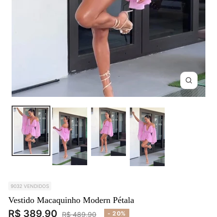
Zoom
9032 VENDIDOS
Vestido Macaquinho Modern Pétala
Preço
R$ 389,90
Preço
- 20%
R$ 489,90