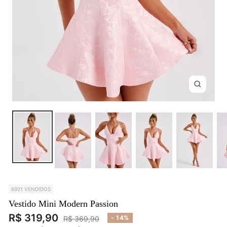
Zoom
6921 VENDIDOS
Vestido Mini Modern Passion
Preço
R$ 319,90
Preço
- 14%
R$ 369,90