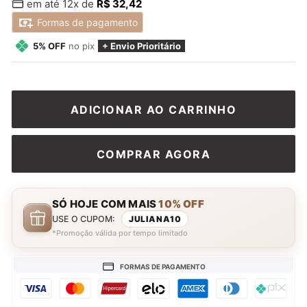
em até 12x de
R$ 32,42
normal
promocional
Formas de pagamento
5% OFF
no pix
+ Envio Prioritário
ADICIONAR AO CARRINHO
COMPRAR AGORA
SÓ HOJE COM MAIS
10% OFF
USE O CUPOM:
JULIANA10
*Promoção válida por tempo limitado
FORMAS DE PAGAMENTO