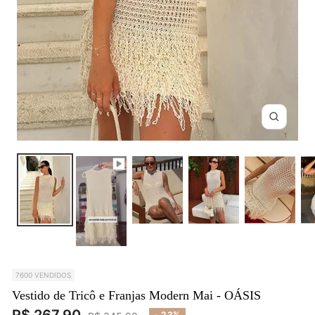
Zoom
7600 VENDIDOS
Vestido de Tricô e Franjas Modern Mai - OÁSIS
Preço
- 23%