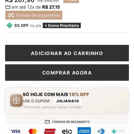
R$ 267,90
Preço
R$ 345,90
em até 12x de
R$ 27,15
normal
promocional
Formas de pagamento
5% OFF
no pix
+ Envio Prioritário
ADICIONAR AO CARRINHO
COMPRAR AGORA
SÓ HOJE COM MAIS
10% OFF
USE O CUPOM:
JULIANA10
*Promoção válida por tempo limitado
FORMAS DE PAGAMENTO